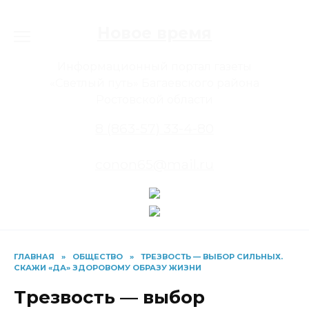
Перейти
к
Новое время
содержанию
Информационный портал газеты
«Светлый путь» Багаевского района
Ростовской области
8 (863-57) 33-4-80
conon65@mail.ru
ГЛАВНАЯ
»
ОБЩЕСТВО
»
ТРЕЗВОСТЬ — ВЫБОР СИЛЬНЫХ.
СКАЖИ «ДА» ЗДОРОВОМУ ОБРАЗУ ЖИЗНИ
Трезвость — выбор