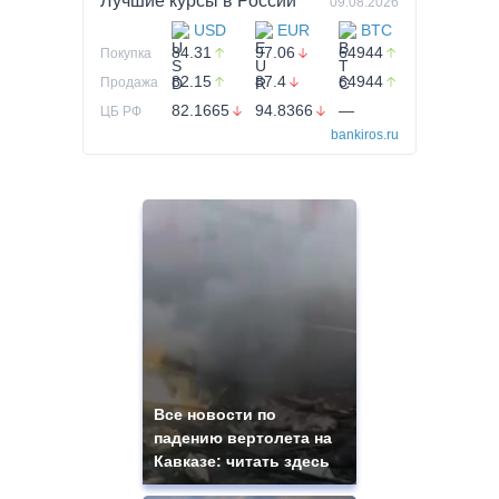
Лучшие курсы в
России
09.08.2026
USD
EUR
BTC
84.31
97.06
64944
Покупка
82.15
87.4
64944
Продажа
82.1665
94.8366
—
ЦБ РФ
bankiros.ru
Все новости по
падению вертолета на
Кавказе: читать здесь