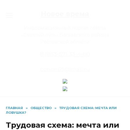
Перейти
к
Новое время
содержанию
Информационный портал газеты
«Светлый путь» Багаевского района
Ростовской области
8 (863-57) 33-4-80
conon65@mail.ru
ГЛАВНАЯ
»
ОБЩЕСТВО
»
ТРУДОВАЯ СХЕМА: МЕЧТА ИЛИ
ЛОВУШКА?
Трудовая схема: мечта или