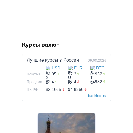
Курсы валют
Лучшие курсы в
России
09.08.2026
USD
EUR
BTC
84.05
97.2
64932
Покупка
82.4
87.4
64932
Продажа
82.1665
94.8366
—
ЦБ РФ
bankiros.ru