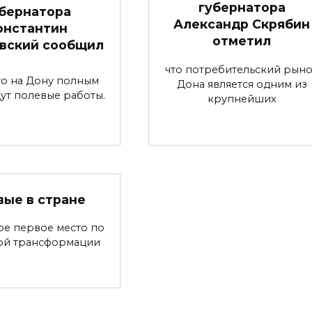
губернатора
бернатора
Александр Скрябин
онстантин
отметил
вский сообщил
что потребительский рын
что на Дону полным
Дона является одним из
ут полевые работы.
крупнейших
вые в стране
ре первое место по
ой трансформации