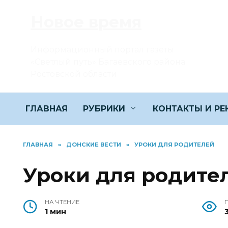
Перейти
Новое время
к
содержанию
Информационный портал газеты
«Светлый путь» Багаевского района
Ростовской области
ГЛАВНАЯ
РУБРИКИ
КОНТАКТЫ И Р
ГЛАВНАЯ
»
ДОНСКИЕ ВЕСТИ
»
УРОКИ ДЛЯ РОДИТЕЛЕЙ
Уроки для родите
НА ЧТЕНИЕ
1 мин