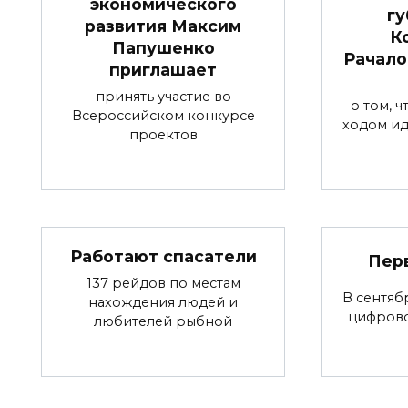
экономического
гу
развития Максим
К
Папушенко
Рачало
приглашает
принять участие во
о том, 
Всероссийском конкурсе
ходом ид
проектов
Работают спасатели
Пер
137 рейдов по местам
В сентяб
нахождения людей и
цифров
любителей рыбной