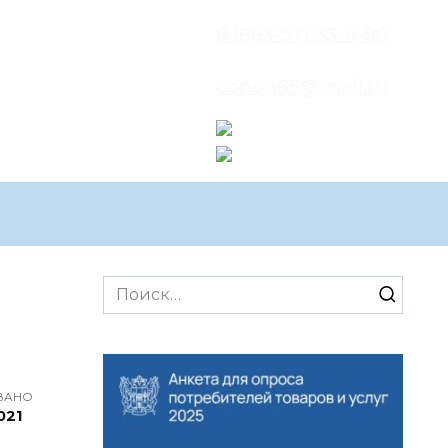
8 (863-57) 33-4-80
conon65@mail.ru
Search
for:
ВАНО
021