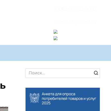
8 (863-57) 33-4-80
conon65@mail.ru
Search
for:
ь