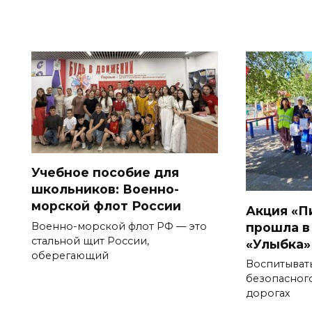
Учебное пособие для
школьников: Военно-
морской флот России
Акция «П
прошла в
Военно-морской флот РФ — это
стальной щит России,
«Улыбка»
оберегающий
Воспитывать
безопасног
дорогах