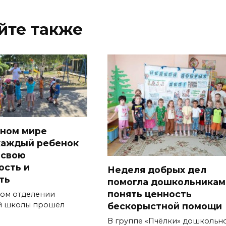
йте также
ном мире
каждый ребенок
 свою
ость и
Неделя добрых дел
ть
помогла дошкольникам
понять ценность
ом отделении
й школы прошёл
бескорыстной помощи
В группе «Пчёлки» дошкольн