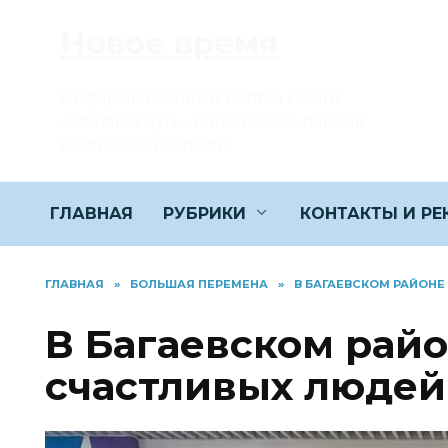
Перейти
Новое время
к
содержанию
Информационный портал газеты
«Светлый путь» Багаевского района
Ростовской области
ГЛАВНАЯ
РУБРИКИ
КОНТАКТЫ И Р
ГЛАВНАЯ
»
БОЛЬШАЯ ПЕРЕМЕНА
»
В БАГАЕВСКОМ РАЙОН
В Багаевском рай
счастливых людей