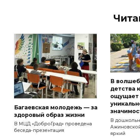
Чита
В волшеб
детства 
ощущает
уникальн
Багаевская молодежь — за
значимос
здоровый образ жизни
В дошкольн
В МЦД «ДоброГрад» проведена
Ажиновско
беседа-презентация
яркий