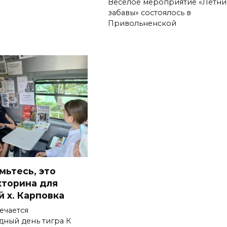
Весёлое мероприятие «Летни
забавы» состоялось в
Привольненской
мьтесь, это
кторина для
й х. Карповка
ечается
ный день тигра К