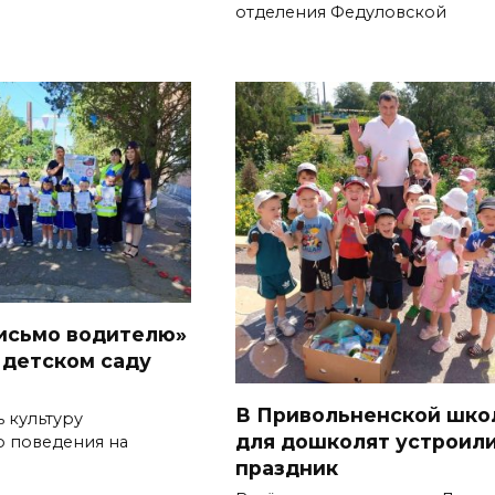
отделения Федуловской
исьмо водителю»
 детском саду
В Привольненской шко
 культуру
для дошколят устроил
о поведения на
праздник