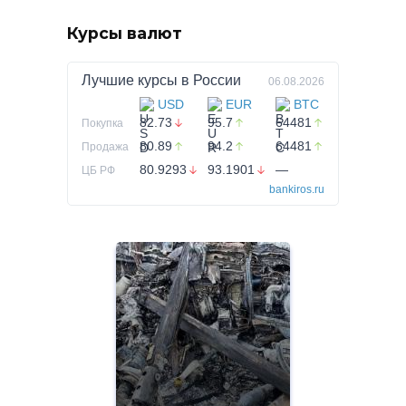
Курсы валют
Лучшие курсы в
России
06.08.2026
USD
EUR
BTC
82.73
95.7
64481
Покупка
80.89
94.2
64481
Продажа
80.9293
93.1901
—
ЦБ РФ
bankiros.ru