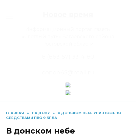
Перейти
к
Новое время
содержанию
Информационный портал газеты
«Светлый путь» Багаевского района
Ростовской области
8 (863-57) 33-4-80
conon65@mail.ru
ГЛАВНАЯ
»
НА ДОНУ
»
В ДОНСКОМ НЕБЕ УНИЧТОЖЕНО
СРЕДСТВАМИ ПВО 9 БПЛА
В донском небе