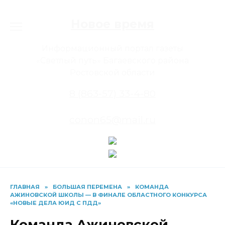
Перейти
к
Новое время
содержанию
Информационный портал газеты
«Светлый путь» Багаевского района
Ростовской области
8 (863-57) 33-4-80
conon65@mail.ru
ГЛАВНАЯ
»
БОЛЬШАЯ ПЕРЕМЕНА
»
КОМАНДА
АЖИНОВСКОЙ ШКОЛЫ — В ФИНАЛЕ ОБЛАСТНОГО КОНКУРСА
«НОВЫЕ ДЕЛА ЮИД С ПДД»
Команда Ажиновской