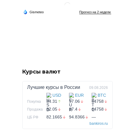
Курсы валют
Лучшие курсы в
России
09.08.2026
USD
EUR
BTC
84.31
97.06
64758
Покупка
82.05
87.4
64758
Продажа
82.1665
94.8366
—
ЦБ РФ
bankiros.ru