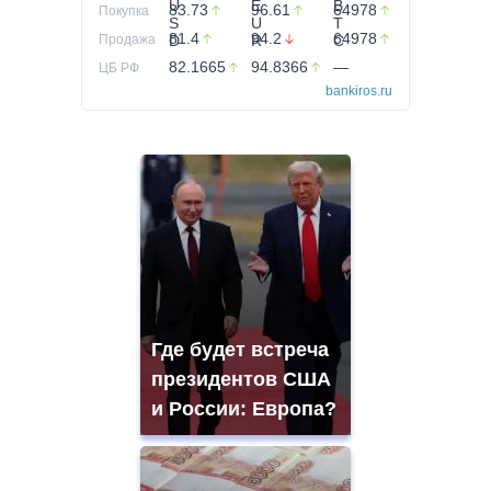
83.73
96.61
64978
Покупка
81.4
94.2
64978
Продажа
82.1665
94.8366
—
ЦБ РФ
bankiros.ru
Где будет встреча
президентов США
и России: Европа?