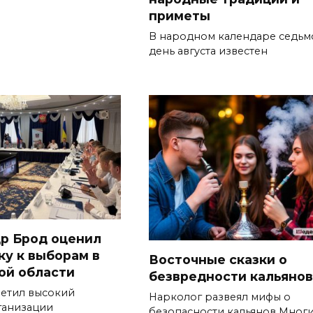
приметы
В народном календаре седьм
день августа известен
р Брод оценил
ку к выборам в
Восточные сказки о
ой области
безвредности кальянов
метил высокий
Нарколог развеял мифы о
ганизации
безопасности кальянов Мног