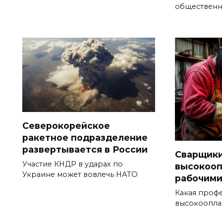
общественн
Северокорейское
ракетное подразделение
развертывается в России
Сварщики
Участие КНДР в ударах по
высокоо
Украине может вовлечь НАТО
рабочими
Какая профе
высокоопла