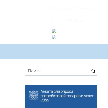
8 (863-57) 33-4-80
conon65@mail.ru
Search
for: