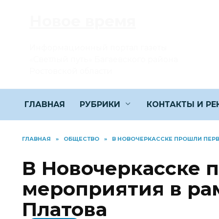
Перейти
Новое время
к
содержанию
Информационный портал газеты
«Светлый путь» Багаевского района
Ростовской области
ГЛАВНАЯ
РУБРИКИ
КОНТАКТЫ И Р
ГЛАВНАЯ
»
ОБЩЕСТВО
»
В НОВОЧЕРКАССКЕ ПРОШЛИ ПЕРВ
В Новочеркасске 
мероприятия в рам
Платова