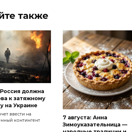
йте также
Россия должна
ова к затяжному
у на Украине
чет ввести на
7 августа: Анна
енный контингент
Зимоуказательница —
народные традиции и