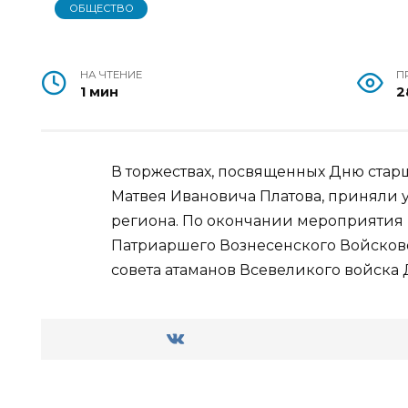
ОБЩЕСТВО
НА ЧТЕНИЕ
П
1 мин
2
В торжествах, посвященных Дню стар
Матвея Ивановича Платова, приняли у
региона. По окончании мероприятия
Патриаршего Вознесенского Войсково
совета атаманов Всевеликого войска 