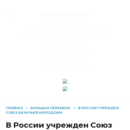
Перейти
к
Новое время
содержанию
Информационный портал газеты
«Светлый путь» Багаевского района
Ростовской области
8 (863-57) 33-4-80
conon65@mail.ru
ГЛАВНАЯ
»
БОЛЬШАЯ ПЕРЕМЕНА
»
В РОССИИ УЧРЕЖДЕН
СОЮЗ КАЗАЧЬЕЙ МОЛОДЕЖИ
В России учрежден Союз