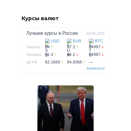
Курсы валют
Лучшие курсы в
России
08.08.2026
USD
EUR
BTC
84
97.2
64987
Покупка
81.4
94.2
64987
Продажа
82.1665
94.8366
—
ЦБ РФ
bankiros.ru