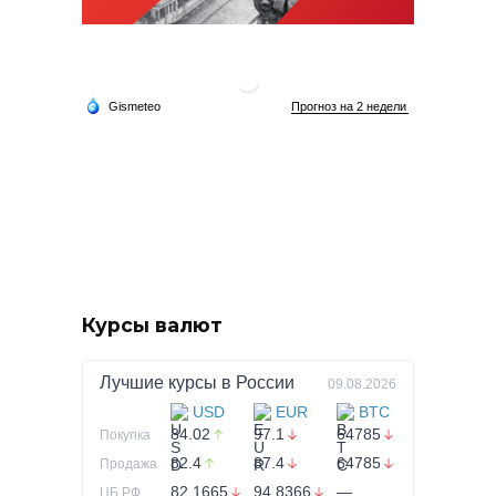
Курсы валют
Лучшие курсы в
России
09.08.2026
USD
EUR
BTC
84.02
97.1
64785
Покупка
82.4
87.4
64785
Продажа
82.1665
94.8366
—
ЦБ РФ