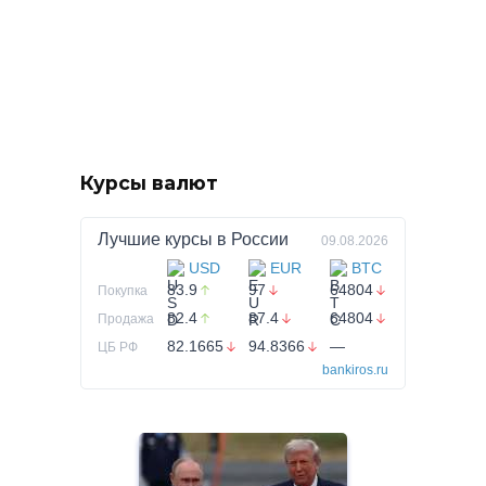
Курсы валют
Лучшие курсы в
России
09.08.2026
USD
EUR
BTC
83.9
97
64804
Покупка
82.4
87.4
64804
Продажа
82.1665
94.8366
—
ЦБ РФ
bankiros.ru