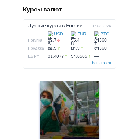
Курсы валют
Лучшие курсы в
России
07.08.2026
USD
EUR
BTC
82.7
95.4
64360
Покупка
81.9
94.9
64360
Продажа
81.4077
94.0585
—
ЦБ РФ
bankiros.ru