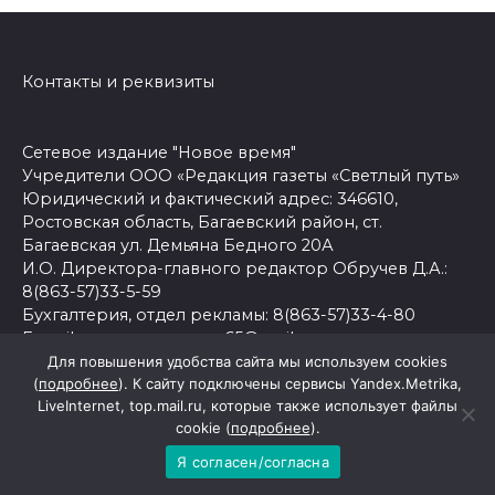
Контакты и реквизиты
Сетевое издание "Новое время"
Учредители ООО «Редакция газеты «Светлый путь»
Юридический и фактический адрес: 346610,
Ростовская область, Багаевский район, ст.
Багаевская ул. Демьяна Бедного 20А
И.О. Директора-главного редактор Обручев Д.А.:
8(863-57)33-5-59
Бухгалтерия, отдел рекламы: 8(863-57)33-4-80
E-mail редакции: conon65@mail.ru
Сетевое издание "Новое время" зарегистрировано
Для повышения удобства сайта мы используем cookies
Федеральной службой по надзору в сфере связи,
(
подробнее
). К сайту подключены сервисы Yandex.Metrika,
LiveInternet, top.mail.ru, которые также использует файлы
информационных технологий и массовых
cookie (
подробнее
).
коммуникаций.
Регистрационный номер: серия Эл № ФС77-81544 от
Я согласен/согласна
03 августа 2021 г.