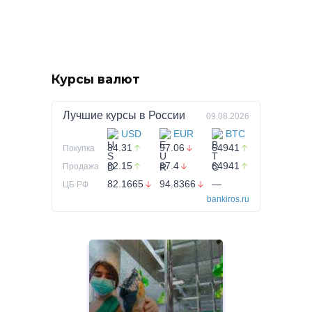
Курсы валют
Лучшие курсы в
России
09.08.2026
USD
EUR
BTC
84.31
97.06
64941
Покупка
82.15
87.4
64941
Продажа
82.1665
94.8366
—
ЦБ РФ
bankiros.ru