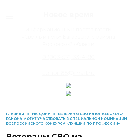
Перейти
к
Новое время
содержанию
Информационный портал газеты
«Светлый путь» Багаевского района
Ростовской области
8 (863-57) 33-4-80
conon65@mail.ru
ГЛАВНАЯ
»
НА ДОНУ
»
ВЕТЕРАНЫ СВО ИЗ БАГАЕВСКОГО
РАЙОНА МОГУТ УЧАСТВОВАТЬ В СПЕЦИАЛЬНОЙ НОМИНАЦИИ
ВСЕРОССИЙСКОГО КОНКУРСА «ЛУЧШИЙ ПО ПРОФЕССИИ»
Ветераны СВО из