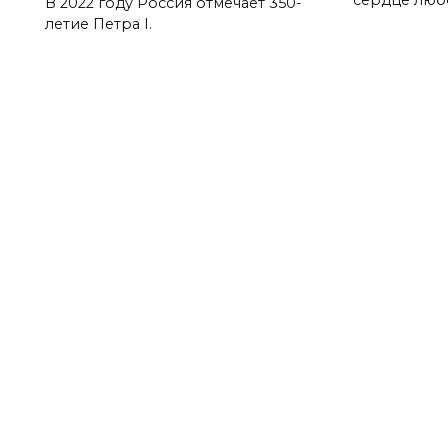
В 2022 году Россия отмечает 350-
летие Петра I.