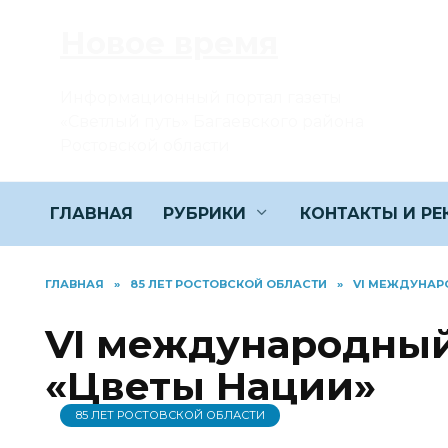
Перейти
Новое время
к
содержанию
Информационный портал газеты
«Светлый путь» Багаевского района
Ростовской области
ГЛАВНАЯ
РУБРИКИ
КОНТАКТЫ И Р
ГЛАВНАЯ
»
85 ЛЕТ РОСТОВСКОЙ ОБЛАСТИ
»
VI МЕЖДУНАР
VI международный
«Цветы Нации»
85 ЛЕТ РОСТОВСКОЙ ОБЛАСТИ