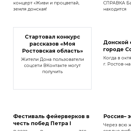
концерт «Живи и процветай,
СПРАВКА Ба
земля донская!
находится
Стартовал конкурс
Донской 
рассказов «Моя
городе С
Ростовская область»
Когда в окт
Жители Дона пользователи
г. Ростов-н
соцсети ВКонтакте могут
получить
Фестиваль фейерверков в
Россия– 
честь побед Петра I
Через всю 
сердце люб