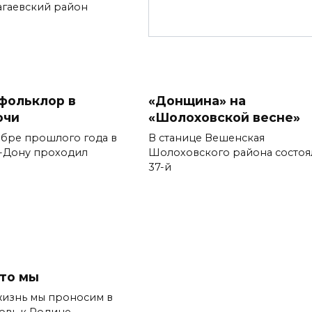
гаевский район
фольклор в
«Донщина» на
очи
«Шолоховской весне»
ябре прошлого года в
В станице Вешенская
а-Дону проходил
Шолоховского района состоя
37-й
это мы
жизнь мы проносим в
овь к Родине.