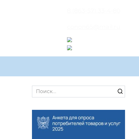
8 (863-57) 33-4-80
conon65@mail.ru
Search
for: