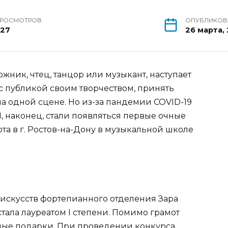
РОСМОТРОВ
ОПУБЛИКОВ
727
26 марта, 
ожник, чтец, танцор или музыкант, наступает
с публикой своим творчеством, принять
на одной сцене. Но из-за пандемии COVID-19
, наконец, стали появляться первые очные
та в г. Ростов-на-Дону в музыкальной школе
искусств фортепианного отделения Зара
тала лауреатом I степени. Помимо грамот
ные подарки. При проведении конкурса