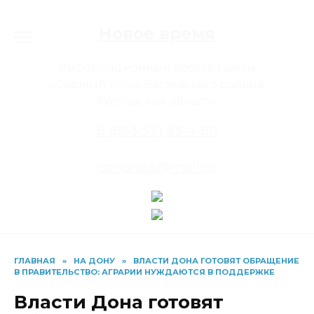
Перейти
к
Новое время
содержанию
Информационный портал газеты
«Светлый путь» Багаевского района
Ростовской области
8 (863-57) 33-4-80
conon65@mail.ru
ГЛАВНАЯ
»
НА ДОНУ
»
ВЛАСТИ ДОНА ГОТОВЯТ ОБРАЩЕНИЕ
В ПРАВИТЕЛЬСТВО: АГРАРИИ НУЖДАЮТСЯ В ПОДДЕРЖКЕ
Власти Дона готовят