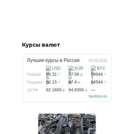
Курсы валют
Лучшие курсы в
России
09.08.2026
USD
EUR
BTC
84.31
97.06
64944
Покупка
82.15
87.4
64944
Продажа
82.1665
94.8366
—
ЦБ РФ
bankiros.ru