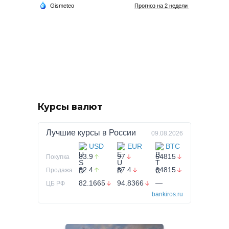
Курсы валют
Лучшие курсы в
России
09.08.2026
USD
EUR
BTC
83.9
97
64815
Покупка
82.4
87.4
64815
Продажа
82.1665
94.8366
—
ЦБ РФ
bankiros.ru