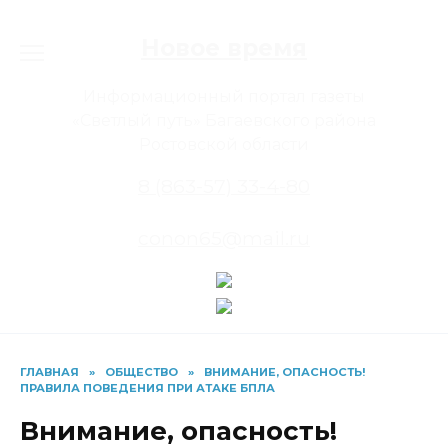
Перейти
к
Новое время
содержанию
Информационный портал газеты
«Светлый путь» Багаевского района
Ростовской области
8 (863-57) 33-4-80
conon65@mail.ru
ГЛАВНАЯ
»
ОБЩЕСТВО
»
ВНИМАНИЕ, ОПАСНОСТЬ!
ПРАВИЛА ПОВЕДЕНИЯ ПРИ АТАКЕ БПЛА
Внимание, опасность!