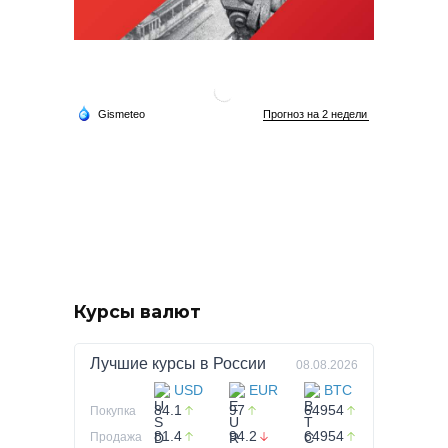
Курсы валют
Лучшие курсы в
России
08.08.2026
USD
EUR
BTC
84.1
97
64954
Покупка
81.4
94.2
64954
Продажа