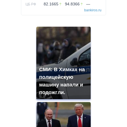
82.1665
94.8366
—
ЦБ РФ
bankiros.ru
СМИ: В Химках на
полицейскую
машину напали и
подожгли.