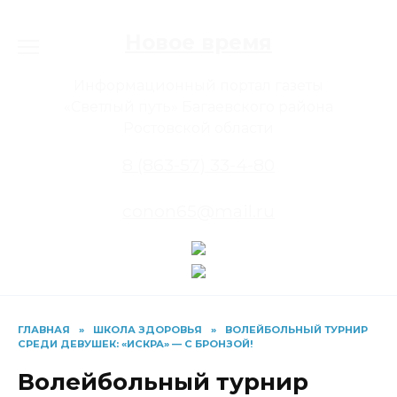
Перейти
к
Новое время
содержанию
Информационный портал газеты
«Светлый путь» Багаевского района
Ростовской области
8 (863-57) 33-4-80
conon65@mail.ru
ГЛАВНАЯ
»
ШКОЛА ЗДОРОВЬЯ
»
ВОЛЕЙБОЛЬНЫЙ ТУРНИР
СРЕДИ ДЕВУШЕК: «ИСКРА» — С БРОНЗОЙ!
Волейбольный турнир