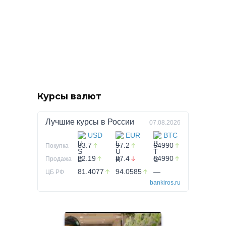
Курсы валют
Лучшие курсы в
России
07.08.2026
USD
EUR
BTC
83.7
97.2
64990
Покупка
82.19
87.4
64990
Продажа
81.4077
94.0585
—
ЦБ РФ
bankiros.ru