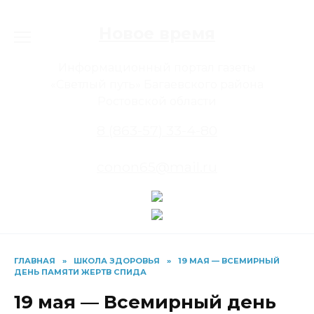
Перейти
к
Новое время
содержанию
Информационный портал газеты
«Светлый путь» Багаевского района
Ростовской области
8 (863-57) 33-4-80
conon65@mail.ru
ГЛАВНАЯ
»
ШКОЛА ЗДОРОВЬЯ
»
19 МАЯ — ВСЕМИРНЫЙ
ДЕНЬ ПАМЯТИ ЖЕРТВ СПИДА
19 мая — Всемирный день