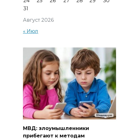
24
25
26
27
28
29
30
31
Август 2026
« Июл
МВД: злоумышленники
прибегают к методам