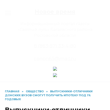
Перейти
к
Новое время
содержанию
Информационный портал газеты
«Светлый путь» Багаевского района
Ростовской области
8 (863-57) 33-4-80
conon65@mail.ru
ГЛАВНАЯ
»
ОБЩЕСТВО
»
ВЫПУСКНИКИ-ОТЛИЧНИКИ
ДОНСКИХ ВУЗОВ СМОГУТ ПОЛУЧИТЬ ИПОТЕКУ ПОД 1%
ГОДОВЫХ
Выпускники-отличники