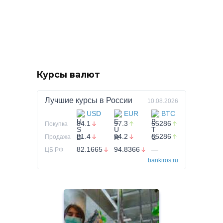
Курсы валют
Лучшие курсы в
России
10.08.2026
USD
EUR
BTC
84.1
97.3
65286
Покупка
81.4
94.2
65286
Продажа
82.1665
94.8366
—
ЦБ РФ
bankiros.ru