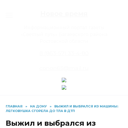
Перейти
к
Новое время
содержанию
Информационный портал газеты
«Светлый путь» Багаевского района
Ростовской области
8 (863-57) 33-4-80
conon65@mail.ru
ГЛАВНАЯ
»
НА ДОНУ
»
ВЫЖИЛ И ВЫБРАЛСЯ ИЗ МАШИНЫ:
ЛЕГКОВУШКА СГОРЕЛА ДО ТЛА В ДТП
Выжил и выбрался из