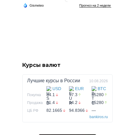
Курсы валют
Лучшие курсы в
России
10.08.2026
USD
EUR
BTC
84.1
97.3
65280
Покупка
81.4
94.2
65280
Продажа
82.1665
94.8366
—
ЦБ РФ
bankiros.ru