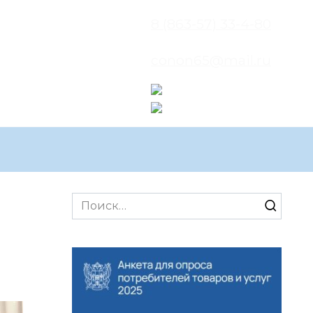
8 (863-57) 33-4-80
conon65@mail.ru
Search
for: