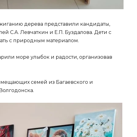
ыжиганию дерева представили кандидаты,
 С.А. Левчаткин и Е.П. Буздалова. Дети с
ать с природным материалом.
арили море улыбок и радости, организовав
замещающих семей из Багаевского и
Волгодонска.