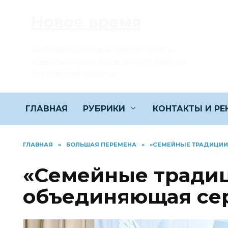
Перейти
Новое время
к
содержанию
Информационный портал газеты
«Светлый путь» Багаевского района
Ростовской области
ГЛАВНАЯ
РУБРИКИ
КОНТАКТЫ И Р
ГЛАВНАЯ
»
БОЛЬШАЯ ПЕРЕМЕНА
»
«СЕМЕЙНЫЕ ТРАДИЦИИ
«Семейные традиц
объединяющая се