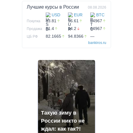
Лучшие курсы в
России
08.08.2026
USD
EUR
BTC
83.81
96.61
64967
Покупка
81.4
94.2
64967
Продажа
82.1665
94.8366
—
ЦБ РФ
bankiros.ru
Такую зиму в
России никто не
ждал: как так?!