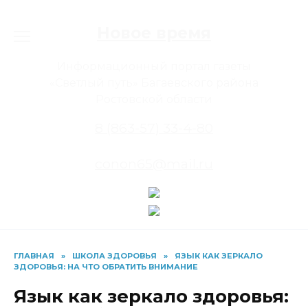
Перейти
к
Новое время
содержанию
Информационный портал газеты
«Светлый путь» Багаевского района
Ростовской области
8 (863-57) 33-4-80
conon65@mail.ru
ГЛАВНАЯ
»
ШКОЛА ЗДОРОВЬЯ
»
ЯЗЫК КАК ЗЕРКАЛО
ЗДОРОВЬЯ: НА ЧТО ОБРАТИТЬ ВНИМАНИЕ
Язык как зеркало здоровья: