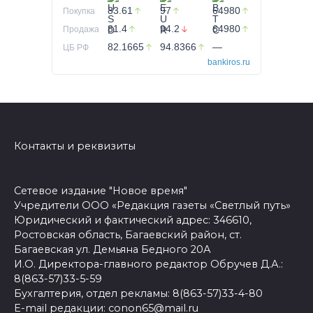
83.61
97
64980
Покупка
81.4
94.2
64980
Продажа
82.1665
94.8366
—
ЦБ РФ
bankiros.ru
Контакты и реквизиты
Сетевое издание "Новое время"
Учредители ООО «Редакция газеты «Светлый путь»
Юридический и фактический адрес: 346610,
Ростовская область, Багаевский район, ст.
Багаевская ул. Демьяна Бедного 20А
И.О. Директора-главного редактор Обручев Д.А.:
8(863-57)33-5-59
Бухгалтерия, отдел рекламы: 8(863-57)33-4-80
E-mail редакции: conon65@mail.ru