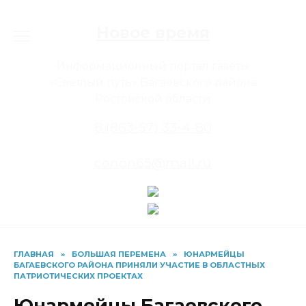
Перейти
к
Новое время
содержанию
Информационный портал газеты
«Светлый путь» Багаевского района
Ростовской области
8 (863-57) 33-4-80
conon65@mail.ru
ГЛАВНАЯ
»
БОЛЬШАЯ ПЕРЕМЕНА
»
ЮНАРМЕЙЦЫ
БАГАЕВСКОГО РАЙОНА ПРИНЯЛИ УЧАСТИЕ В ОБЛАСТНЫХ
ПАТРИОТИЧЕСКИХ ПРОЕКТАХ
Юнармейцы Багаевского