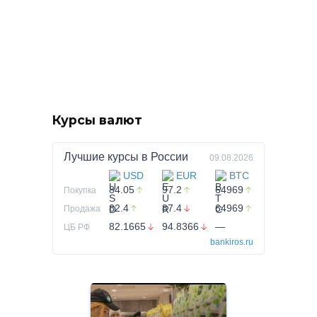
Курсы валют
Лучшие курсы в
России
09.08.2026
USD
EUR
BTC
84.05
97.2
64969
Покупка
82.4
87.4
64969
Продажа
82.1665
94.8366
—
ЦБ РФ
bankiros.ru