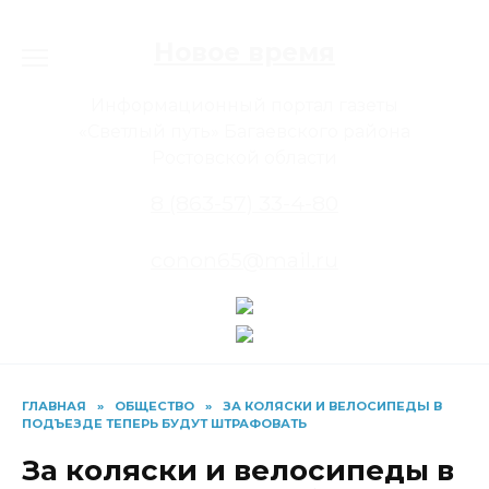
Перейти
к
Новое время
содержанию
Информационный портал газеты
«Светлый путь» Багаевского района
Ростовской области
8 (863-57) 33-4-80
conon65@mail.ru
ГЛАВНАЯ
»
ОБЩЕСТВО
»
ЗА КОЛЯСКИ И ВЕЛОСИПЕДЫ В
ПОДЪЕЗДЕ ТЕПЕРЬ БУДУТ ШТРАФОВАТЬ
За коляски и велосипеды в