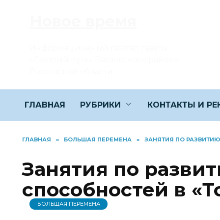
Перейти
Новое время
к
содержанию
Информационный портал газеты
«Светлый путь» Багаевского района
Ростовской области
ГЛАВНАЯ
РУБРИКИ
КОНТАКТЫ И Р
ГЛАВНАЯ
»
БОЛЬШАЯ ПЕРЕМЕНА
»
ЗАНЯТИЯ ПО РАЗВИТИЮ
Занятия по разви
способностей в «Т
БОЛЬШАЯ ПЕРЕМЕНА