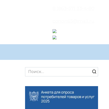
8 (863-57) 33-4-80
conon65@mail.ru
Search
for: