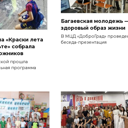
Багаевская молодежь —
здоровый образ жизни
В МЦД «ДоброГрад» проведе
а «Краски лета
беседа-презентация
ьте» собрала
ожников
вской прошла
льная программа