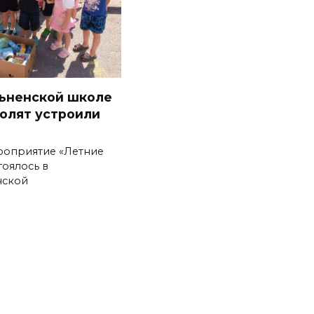
ьненской школе
олят устроили
роприятие «Летние
тоялось в
нской