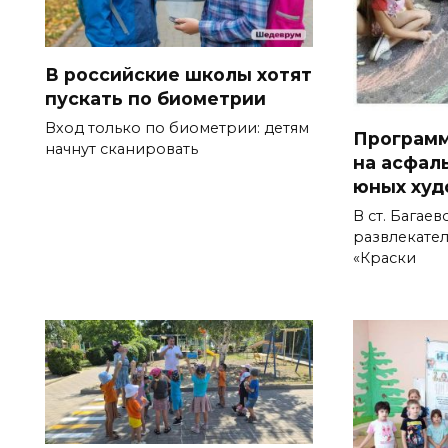
В российские школы хотят
пускать по биометрии
Вход только по биометрии: детям
Программ
начнут сканировать
на асфал
юных худ
В ст. Багае
развлекате
«Краски