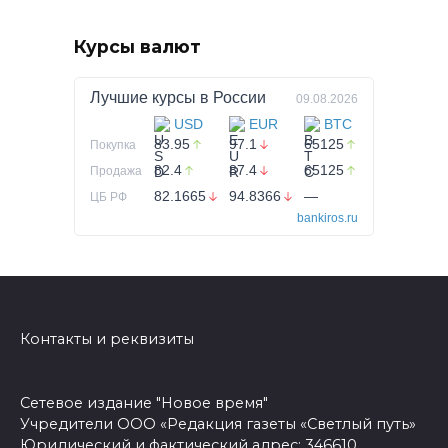
Курсы валют
Лучшие курсы в
России
09.08.2026
USD
EUR
BTC
83.95
97.1
65125
Покупка
82.4
87.4
65125
Продажа
82.1665
94.8366
—
ЦБ РФ
bankiros.ru
Контакты и реквизиты
Сетевое издание "Новое время"
Учредители ООО «Редакция газеты «Светлый путь»
Юридический и фактический адрес: 346610,