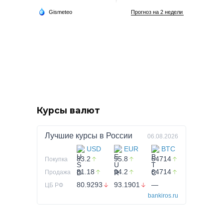
Курсы валют
Лучшие курсы в
России
06.08.2026
USD
EUR
BTC
83.2
95.8
64714
Покупка
81.18
94.2
64714
Продажа
80.9293
93.1901
—
ЦБ РФ
bankiros.ru