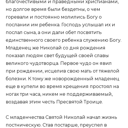
благочестивыми и праведными христианами,
но долгое время были бездетны, о чем
горевали и постоянно молились Богу о
послании им ребенка. Господь услышал их и
послал сына, а они дали обет посвятить
единственного своего ребенка служению Богу.
Младенец же Николай со дня рождения
показал людям свет будущей своей славы
великого чудотворца. Первое чудо он явил
при рождении, исцелив свою мать от тяжелой
болезни. К тому же новорожденный младенец
еще в купели во время крещения простоял на
ногах три часа, никем не поддерживаемый,
воздавая этим честь Пресвятой Троице.
С младенчества Святой Николай начал жизнь
постническую. Став постарше, преуспел в