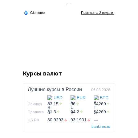
Курсы валют
Лучшие курсы в
России
06.08.2026
USD
EUR
BTC
83.15
96
64269
Покупка
81.3
94.2
64269
Продажа
80.9293
93.1901
—
ЦБ РФ
bankiros.ru