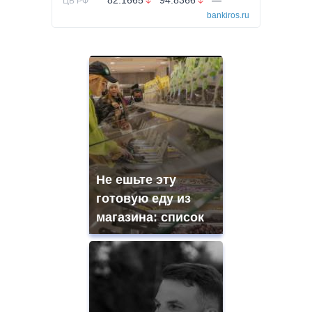
82.1665
94.8366
—
ЦБ РФ
bankiros.ru
Не ешьте эту
готовую еду из
магазина: список