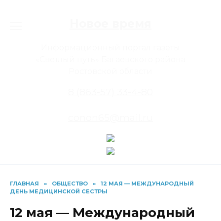
Перейти
к
Новое время
содержанию
Информационный портал газеты
«Светлый путь» Багаевского района
Ростовской области
8 (863-57) 33-4-80
conon65@mail.ru
ГЛАВНАЯ
»
ОБЩЕСТВО
»
12 МАЯ — МЕЖДУНАРОДНЫЙ
ДЕНЬ МЕДИЦИНСКОЙ СЕСТРЫ
12 мая — Международный