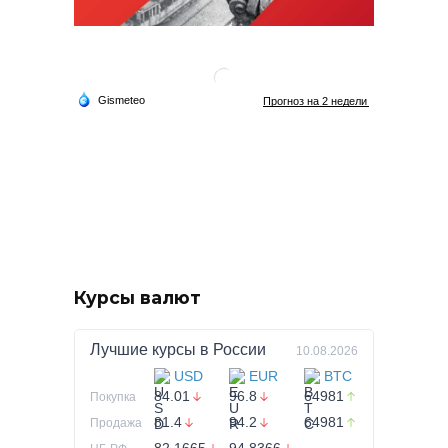
Курсы валют
Лучшие курсы в
России
10.08.2026
USD
EUR
BTC
84.01
96.8
64981
Покупка
81.4
94.2
64981
Продажа