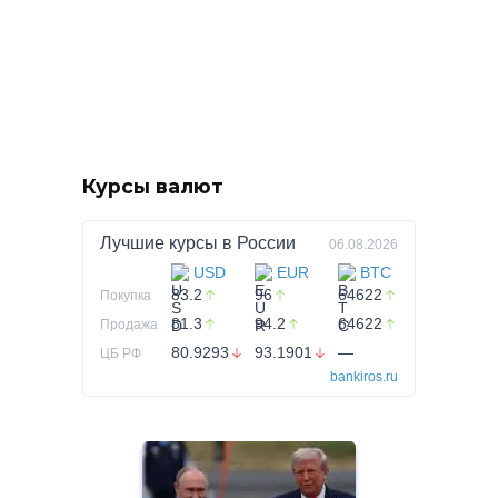
Курсы валют
Лучшие курсы в
России
06.08.2026
USD
EUR
BTC
83.2
96
64622
Покупка
81.3
94.2
64622
Продажа
80.9293
93.1901
—
ЦБ РФ
bankiros.ru