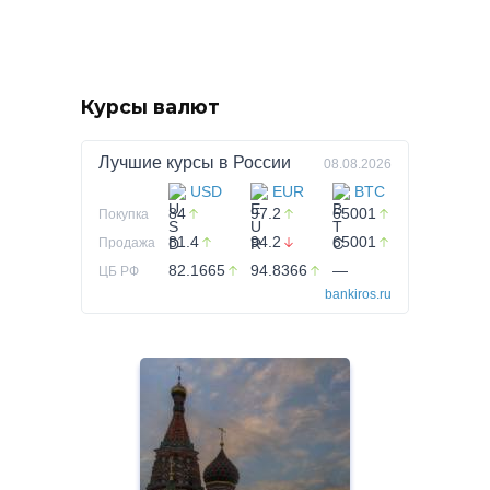
Курсы валют
Лучшие курсы в
России
08.08.2026
USD
EUR
BTC
84
97.2
65001
Покупка
81.4
94.2
65001
Продажа
82.1665
94.8366
—
ЦБ РФ
bankiros.ru