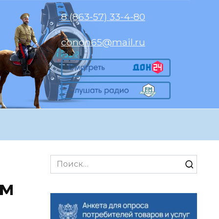
8 (863-57) 33-4-80
conon65@mail.ru
Search
for:
ом