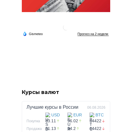
Курсы валют
Лучшие курсы в
России
06.08.2026
USD
EUR
BTC
83.11
96.02
64422
Покупка
81.13
94.2
64422
Продажа