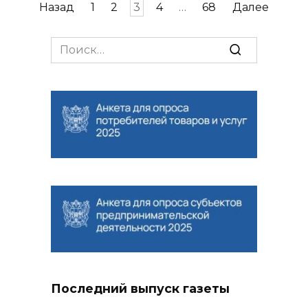
Навигация
Назад
1
2
3
4
…
68
Далее
по
записям
Search
for:
Последний выпуск газеты