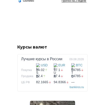
Курсы валют
Лучшие курсы в
России
09.08.2026
USD
EUR
BTC
84.02
97.1
64785
Покупка
82.4
87.4
64785
Продажа
82.1665
94.8366
—
ЦБ РФ
bankiros.ru