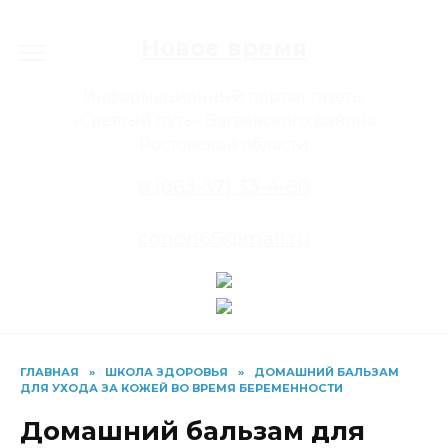
Перейти
к
Новое время
содержанию
Информационный портал газеты
«Светлый путь» Багаевского района
Ростовской области
8 (863-57) 33-4-80
conon65@mail.ru
ГЛАВНАЯ
»
ШКОЛА ЗДОРОВЬЯ
»
ДОМАШНИЙ БАЛЬЗАМ
ДЛЯ УХОДА ЗА КОЖЕЙ ВО ВРЕМЯ БЕРЕМЕННОСТИ
Домашний бальзам для