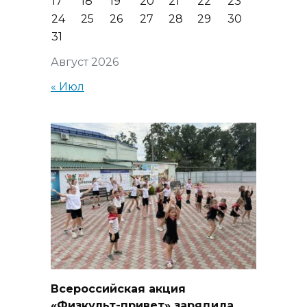
17
18
19
20
21
22
23
24
25
26
27
28
29
30
31
Август 2026
« Июл
Всероссийская акция
«Физкульт-привет» зарядила