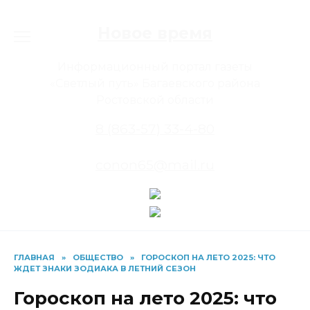
Перейти
к
Новое время
содержанию
Информационный портал газеты
«Светлый путь» Багаевского района
Ростовской области
8 (863-57) 33-4-80
conon65@mail.ru
ГЛАВНАЯ
»
ОБЩЕСТВО
»
ГОРОСКОП НА ЛЕТО 2025: ЧТО
ЖДЕТ ЗНАКИ ЗОДИАКА В ЛЕТНИЙ СЕЗОН
Гороскоп на лето 2025: что