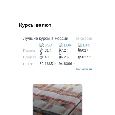
Курсы валют
Лучшие курсы в
России
08.08.2026
USD
EUR
BTC
84.31
97.2
65027
Покупка
81.4
94.2
65027
Продажа
82.1665
94.8366
—
ЦБ РФ
bankiros.ru