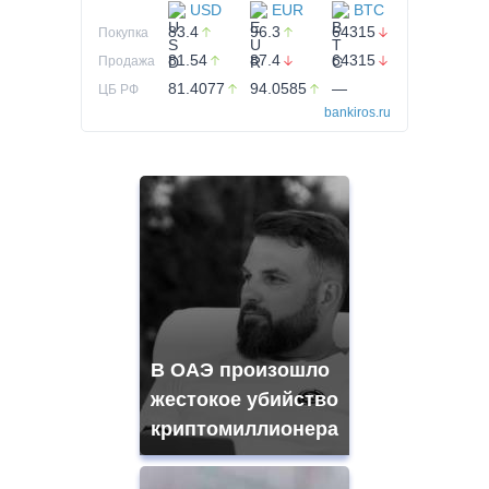
USD
EUR
BTC
83.4
96.3
64315
Покупка
81.54
87.4
64315
Продажа
81.4077
94.0585
—
ЦБ РФ
bankiros.ru
В ОАЭ произошло
жестокое убийство
криптомиллионера