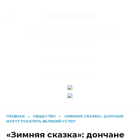
Перейти
к
Новое время
содержанию
Информационный портал газеты
«Светлый путь» Багаевского района
Ростовской области
8 (863-57) 33-4-80
conon65@mail.ru
ГЛАВНАЯ
»
ОБЩЕСТВО
»
«ЗИМНЯЯ СКАЗКА»: ДОНЧАНЕ
МОГУТ ПОСЕТИТЬ ВЕЛИКИЙ УСТЮГ
«Зимняя сказка»: дончане