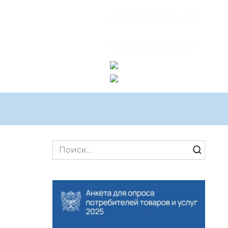
8 (863-57) 33-4-80
conon65@mail.ru
Search
for: