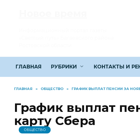
Перейти
Новое время
к
содержанию
Информационный портал газеты
«Светлый путь» Багаевского района
Ростовской области
ГЛАВНАЯ
РУБРИКИ
КОНТАКТЫ И Р
ГЛАВНАЯ
»
ОБЩЕСТВО
»
ГРАФИК ВЫПЛАТ ПЕНСИИ ЗА НОЯБ
График выплат пен
карту Сбера
ОБЩЕСТВО