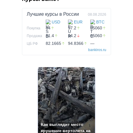
Лучшие курсы в
России
08.08.2026
USD
EUR
BTC
84
97.2
65060
Покупка
81.4
94.2
65060
Продажа
82.1665
94.8366
—
ЦБ РФ
bankiros.ru
Как выглядит место
крушение вертолета на