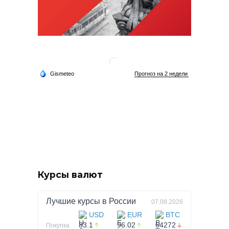
Курсы валют
Лучшие курсы в
России
07.08.2026
USD
EUR
BTC
83.1
96.02
64272
Покупка