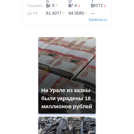
81.9
87.4
64272
Продажа
81.4077
94.0585
—
ЦБ РФ
bankiros.ru
На Урале из казны
были украдены 18
миллионов рублей