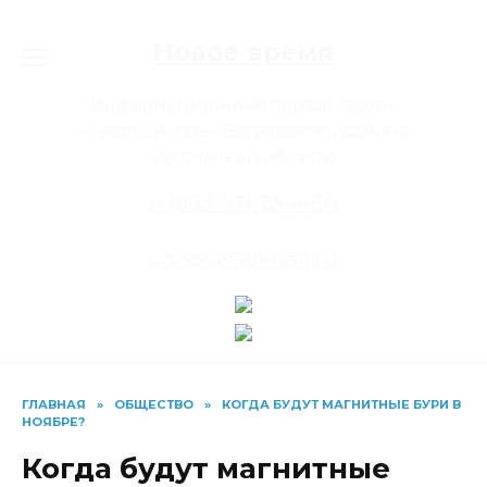
Перейти
к
Новое время
содержанию
Информационный портал газеты
«Светлый путь» Багаевского района
Ростовской области
8 (863-57) 33-4-80
conon65@mail.ru
ГЛАВНАЯ
»
ОБЩЕСТВО
»
КОГДА БУДУТ МАГНИТНЫЕ БУРИ В
НОЯБРЕ?
Когда будут магнитные