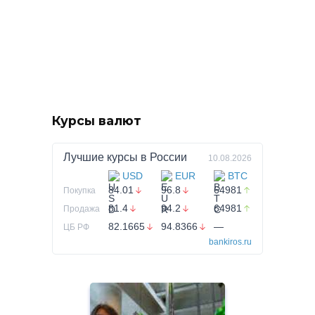
Курсы валют
Лучшие курсы в
России
10.08.2026
USD
EUR
BTC
84.01
96.8
64981
Покупка
81.4
94.2
64981
Продажа
82.1665
94.8366
—
ЦБ РФ
bankiros.ru