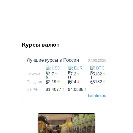
Курсы валют
Лучшие курсы в
России
07.08.2026
USD
EUR
BTC
83.7
97.2
65182
Покупка
82.19
87.4
65182
Продажа
81.4077
94.0585
—
ЦБ РФ
bankiros.ru