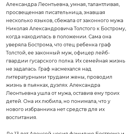
Александра Леонтьевна, умная, талантливая,
просвещенная писательница, знавшая
несколько языков, сбежала от законного мужа
Николая Александровича Толстого к Бострому,
когда находилась в положении. Сама она
уверяла Бострома, что отец ребенка граф
Толстой, ее законный муж, офицер лейб-
гвардии гусарского полка. Их семейная жизнь
не задалась. Граф насмехался над
литературными трудами жены, проводил
жизнь в пьянках, дуэлях. Александра
Леонтьевна ушла от мужа, оставив ему троих
детей. Она их любила, но понимала, что у
нового избранника нет средств для их
воспитания.
До 13 лет Алексей носил фамилию Бострома и