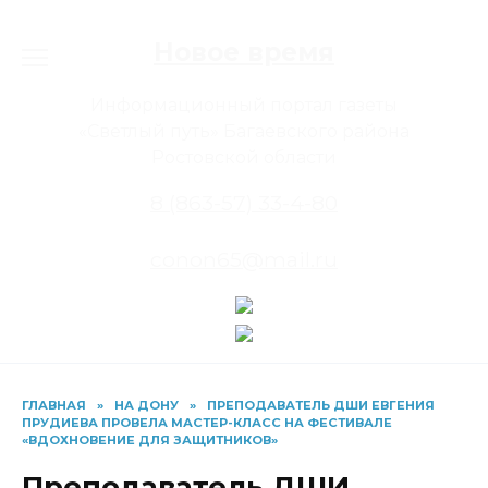
Перейти
к
Новое время
содержанию
Информационный портал газеты
«Светлый путь» Багаевского района
Ростовской области
8 (863-57) 33-4-80
conon65@mail.ru
ГЛАВНАЯ
»
НА ДОНУ
»
ПРЕПОДАВАТЕЛЬ ДШИ ЕВГЕНИЯ
ПРУДИЕВА ПРОВЕЛА МАСТЕР-КЛАСС НА ФЕСТИВАЛЕ
«ВДОХНОВЕНИЕ ДЛЯ ЗАЩИТНИКОВ»
Преподаватель ДШИ