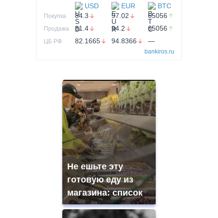
USD
EUR
BTC
84.3
97.02
65056
Покупка
81.4
94.2
65056
Продажа
82.1665
94.8366
—
ЦБ РФ
bankiros.ru
Не ешьте эту
готовую еду из
магазина: список