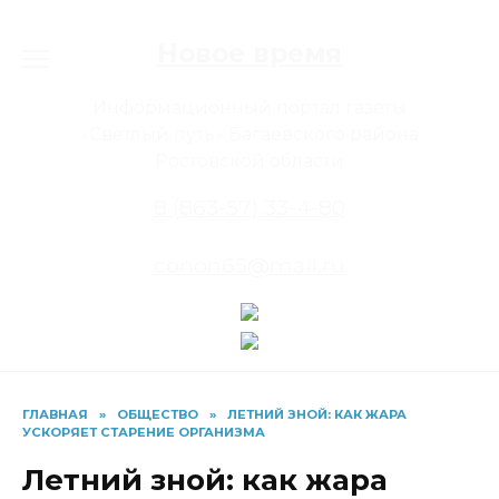
Перейти
к
Новое время
содержанию
Информационный портал газеты
«Светлый путь» Багаевского района
Ростовской области
8 (863-57) 33-4-80
conon65@mail.ru
ГЛАВНАЯ
»
ОБЩЕСТВО
»
ЛЕТНИЙ ЗНОЙ: КАК ЖАРА
УСКОРЯЕТ СТАРЕНИЕ ОРГАНИЗМА
Летний зной: как жара