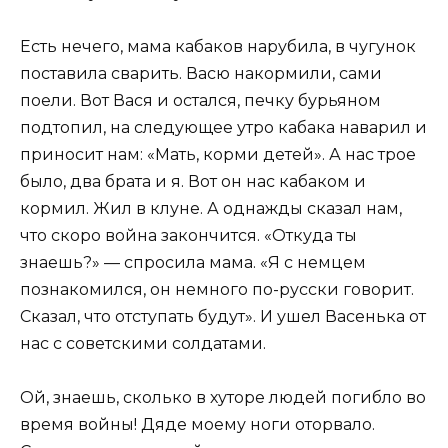
Eсть нечего, мама кабаков нарубила, в чугунок
поставила сварить. Васю накормили, сами
поели. Вот Вася и остался, печку бурьяном
подтопил, на следующее утро кабака наварил и
приносит нам: «Мать, корми детей». А нас трое
было, два брата и я. Вот он нас кабаком и
кормил. Жил в клуне. А однажды сказал нам,
что скоро война закончится. «Откуда ты
знаешь?» — спросила мама. «Я с немцем
познакомился, он немного по-русски говорит.
Сказал, что отступать будут». И ушел Васенька от
нас с советскими солдатами.
Ой, знаешь, сколько в хуторе людей погибло во
время войны! Дяде моему ноги оторвало.