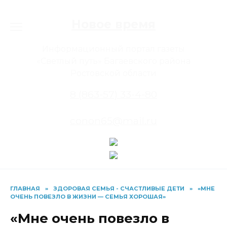
Перейти
к
Новое время
содержанию
Информационный портал газеты
«Светлый путь» Багаевского района
Ростовской области
8 (863-57) 33-4-80
conon65@mail.ru
ГЛАВНАЯ
»
ЗДОРОВАЯ СЕМЬЯ - СЧАСТЛИВЫЕ ДЕТИ
»
«МНЕ
ОЧЕНЬ ПОВЕЗЛО В ЖИЗНИ — СЕМЬЯ ХОРОШАЯ»
«Мне очень повезло в