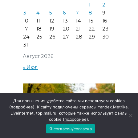
1
2
3
4
5
6
7
8
9
10
11
12
13
14
15
16
17
18
19
20
21
22
23
24
25
26
27
28
29
30
31
Август 2026
« Июл
Для повышения удобства сайта мы используем cookies
(
подробнее
). К сайту подключены сервисы Yandex.Metrika,
LiveInternet, top.mail.ru, которые также использует файлы
cookie (
подробнее
).
Я согласен/согласна