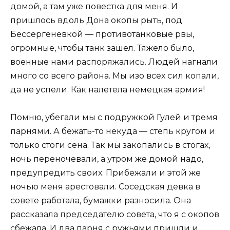
домой, а там уже повестка для меня. И
пришлось вдоль Дона окопы рыть, под
Бессергеневкой — противотанковые рвы,
огромные, чтобы танк зашел. Тяжело было,
военные нами распоряжались. Людей нагнали
много со всего района. Мы изо всех сил копали,
да не успели. Как налетела немецкая армия!
Помню, убегали мы с подружкой Гулей и тремя
парнями. А бежать-то некуда — степь кругом и
только стоги сена. Так мы закопались в стогах,
ночь переночевали, а утром же домой надо,
предупредить своих. Прибежали и этой же
ночью меня арестовали. Соседская девка в
совете работала, бумажки разносила. Она
рассказала председателю совета, что я с окопов
сбежала. И два парня с ружьями пришли и