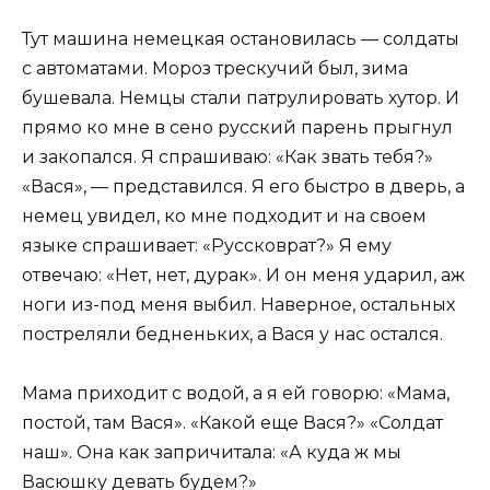
Тут машина немецкая остановилась — солдаты
с автоматами. Мороз трескучий был, зима
бушевала. Немцы стали патрулировать хутор. И
прямо ко мне в сено русский парень прыгнул
и закопался. Я спрашиваю: «Как звать тебя?»
«Вася», — представился. Я его быстро в дверь, а
немец увидел, ко мне подходит и на своем
языке спрашивает: «Руссковрат?» Я ему
отвечаю: «Нет, нет, дурак». И он меня ударил, аж
ноги из-под меня выбил. Наверное, остальных
постреляли бедненьких, а Вася у нас остался.
Мама приходит с водой, а я ей говорю: «Мама,
постой, там Вася». «Какой еще Вася?» «Солдат
наш». Она как запричитала: «А куда ж мы
Васюшку девать будем?»