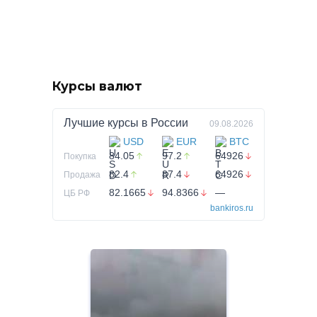
Курсы валют
Лучшие курсы в
России
09.08.2026
USD
EUR
BTC
84.05
97.2
64926
Покупка
82.4
87.4
64926
Продажа
82.1665
94.8366
—
ЦБ РФ
bankiros.ru