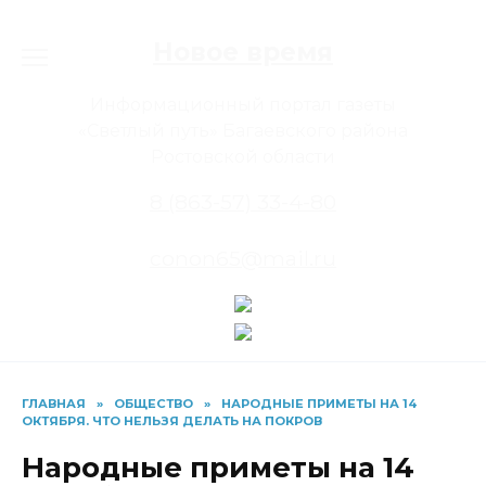
Перейти
к
Новое время
содержанию
Информационный портал газеты
«Светлый путь» Багаевского района
Ростовской области
8 (863-57) 33-4-80
conon65@mail.ru
ГЛАВНАЯ
»
ОБЩЕСТВО
»
НАРОДНЫЕ ПРИМЕТЫ НА 14
ОКТЯБРЯ. ЧТО НЕЛЬЗЯ ДЕЛАТЬ НА ПОКРОВ
Народные приметы на 14