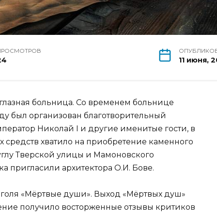
ПРОСМОТРОВ
ОПУБЛИКО
24
11 июня, 
 глазная больница. Со временем больнице
оду был организован благотворительный
мператор Николай I и другие именитые гости, в
ых средств хватило на приобретение каменного
углу Тверской улицы и Мамоновского
ка пригласили архитектора О.И. Бове.
Гоголя «Мёртвые души». Выход «Мёртвых душ»
ение получило восторженные отзывы критиков