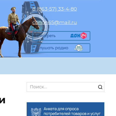
8 (863-57) 33-4-80
conon65@mail.ru
Search
for:
и