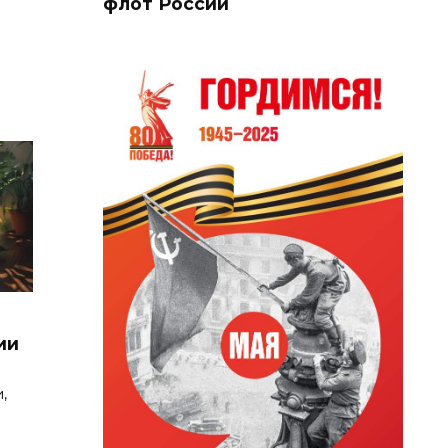
флот России
ии
,