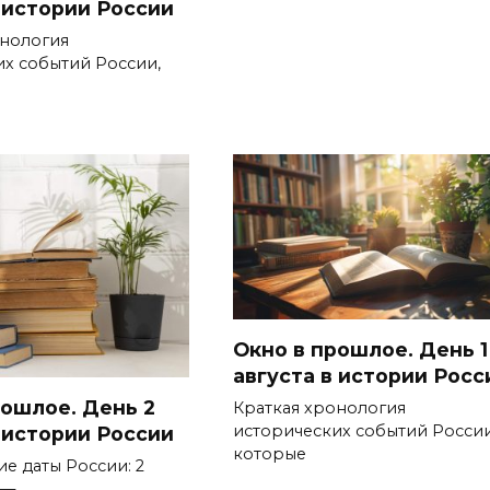
в истории России
онология
их событий России,
Окно в прошлое. День 1
августа в истории Росс
рошлое. День 2
Краткая хронология
исторических событий России
в истории России
которые
е даты России: 2
 —