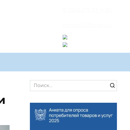
8 (863-57) 33-4-80
conon65@mail.ru
Search
for:
и