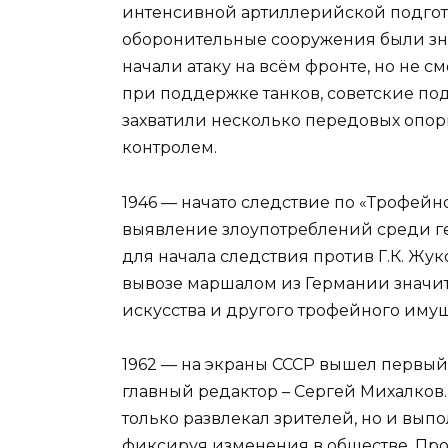
интенсивной артиллерийской подгото
оборонительные сооружения были зн
начали атаку на всём фронте, но не 
при поддержке танков, советские по
захватили несколько передовых опор
контролем.
1946 — начато следствие по «Трофейн
выявление злоупотреблений среди г
для начала следствия против Г.К. Жук
вывозе маршалом из Германии значи
искусства и другого трофейного имущ
1962 — на экраны СССР вышел первый
главный редактор – Сергей Михалков
только развлекал зрителей, но и вы
фиксируя изменения в обществе. Пр