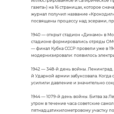
иллюстрированное и сатирическое пр
газета») на 16 страницах, которое снач
журнал получил название «Крокодил»
посвящены процессу над эсерами, п
1940 — открыт стадион «Динамо» в М
стадионе формировались отряды ОМС
— финал Кубка СССР провели уже в 19
модернизировали: появилось электри
1942 — 348-й день войны. Ленинград.
й Ударной армии забуксовала. Когда с
усилили давление и значительно сок
1944 — 1079-й день войны. Битва за
утром в течение часа советские сам
пятнадцатикилометровому участку по