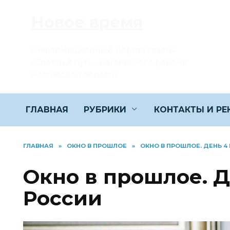
Перейти
Новое время
к
содержанию
Информационный портал газеты
«Светлый путь» Багаевского района
Ростовской области
ГЛАВНАЯ
РУБРИКИ
КОНТАКТЫ И Р
ГЛАВНАЯ
»
ОКНО В ПРОШЛОЕ
»
ОКНО В ПРОШЛОЕ. ДЕНЬ 4
Окно в прошлое. Д
России