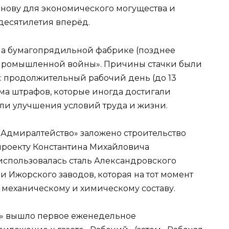
снову для экономического могущества и
десятилетия вперёд.
 на бумагопрядильной фабрике (позднее
й промышленной войны». Причины стачки были
: продолжительный рабочий день (до 13
тема штрафов, которые иногда достигали
али улучшения условий труда и жизни.
е Адмиралтейство» заложено строительство
проекту Константина Михайловича
 использовалась сталь Александровского
и Ижорского заводов, которая на тот момент
 механическому и химическому составу.
та» вышло первое еженедельное