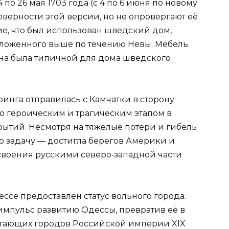
 по 26 мая 1703 года (с 4 по 6 июня по новому
оверности этой версии, но не опровергают её
е, что был использован шведский дом,
оложенного выше по течению Невы. Мебель
она была типичной для дома шведского
ринга отправилась с Камчатки в сторону
ало героическим и трагическим этапом в
рытий. Несмотря на тяжёлые потери и гибель
 задачу — достигла берегов Америки и
своения русскими северо‑западной части
ссе предоставлен статус вольного города.
 импульс развитию Одессы, превратив её в
тающих городов Российской империи XIX