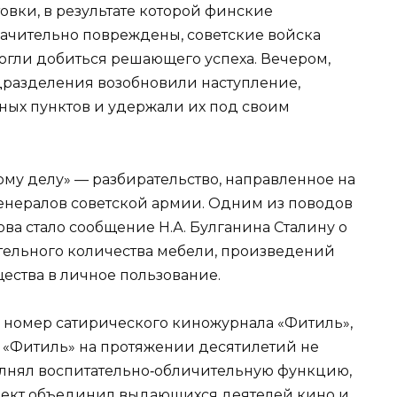
вки, в результате которой финские
ачительно повреждены, советские войска
смогли добиться решающего успеха. Вечером,
дразделения возобновили наступление,
ных пунктов и удержали их под своим
ому делу» — разбирательство, направленное на
енералов советской армии. Одним из поводов
ова стало сообщение Н.А. Булганина Сталину о
тельного количества мебели, произведений
ества в личное пользование.
 номер сатирического киножурнала «Фитиль»,
. «Фитиль» на протяжении десятилетий не
полнял воспитательно‑обличительную функцию,
оект объединил выдающихся деятелей кино и