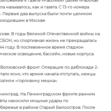
иложение к газете «Рабочий» (затем «Рабочая
ала называлось, как и газета. С 13-го номера
. Первые два выпуска были почти целиком
роходившем в Москве.
оскве. В годы Великой Отечественной войны на
БОН, но спортивная жизнь не прекращалась
44 году. В послевоенное время стадион
ческое освещение, бассейн, новые корпуса.
 Волховский фронт. Операция по деблокаде 2-
тало ясно, что армия начала отступать, немцы
ратили «горловину мешка».
 Ленинград. На Ленинградском фронте ранним
олёты наносили мощные удары по
бережья в районе Старый Белоостров. После